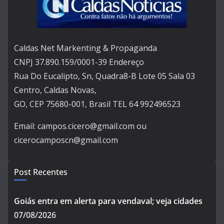
Caldas Net Markenting & Propaganda
CNPJ 37.890.159/0001-39 Endereço
Rua Do Eucalipto, Sn, Quadra8-B Lote 05 Sala 03
Centro, Caldas Novas,
GO, CEP 75680-001, Brasil TEL 64 992496523
Email: campos.cicero@gmail.com ou
cicerocamposcn@gmail.com
Post Recentes
Goiás entra em alerta para vendaval; veja cidades
07/08/2026