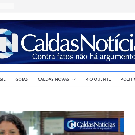
e
ícia
a
R$
irma
olar e
ura à
SIL
GOIÁS
CALDAS NOVAS
RIO QUENTE
POLÍTI
r
ra o