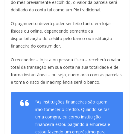
do mês previamente escolhido, o valor da parcela será
debitado da conta tal como um Pix tradicional.
O pagamento deverá poder ser feito tanto em lojas
físicas ou online, dependendo somente da
disponibilização do crédito pelo banco ou instituição
financeira do consumidor.
O recebedor – lojista ou pessoa física – receberá o valor
total da transação em sua conta na sua totalidade e de
forma instantânea – ou seja, quem arca com as parcelas
e toma o risco de inadimplência será o banco.
“As instituições financeiras são quem
irão fornecer o crédito. Quando se faz
uma compra, eu como instituição
financeira estou pagando a empresa e
estou fazendo um empréstimo para