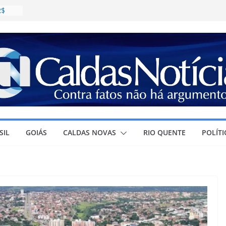
R$
daval;
as
estino
a
SIL
GOIÁS
CALDAS NOVAS
RIO QUENTE
POLÍTI